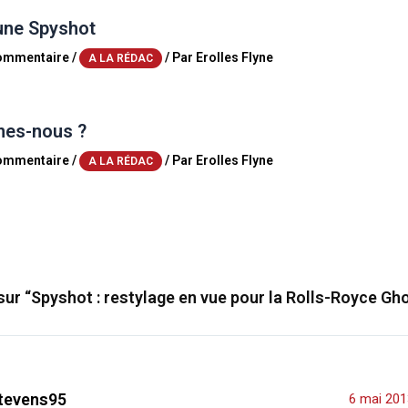
une Spyshot
commentaire
/
/ Par
Erolles Flyne
A LA RÉDAC
es-nous ?
commentaire
/
/ Par
Erolles Flyne
A LA RÉDAC
 sur “Spyshot : restylage en vue pour la Rolls-Royce Gh
tevens95
6 mai 201