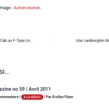
image :
Autoevolution
.
Réveil-matin : 911 Cab ou F-Type (vid) ?
i...
ine no 59 | Avril 2011
commentaire
/
/ Par
Erolles Flyne
A LA RÉDAC