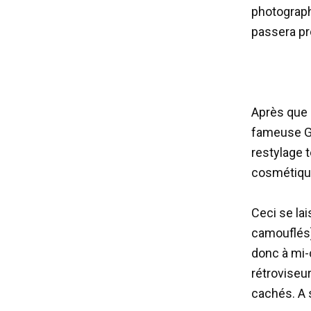
photographi
passera pr
Après que 
fameuse G
restylage 
cosmétiqu
Ceci se la
camouflés)
donc à mi-
rétroviseu
cachés. A 