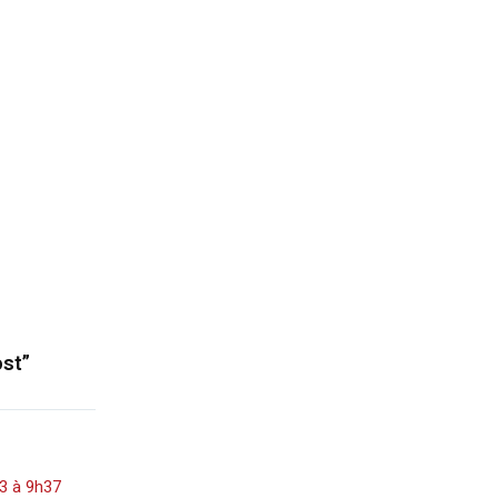
ost”
3 à 9h37