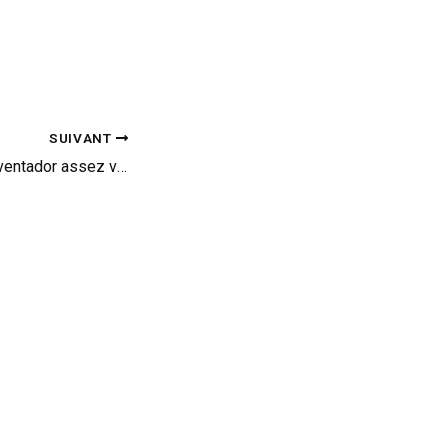
SUIVANT
Une Lamborghini Aventador assez voyante (vid