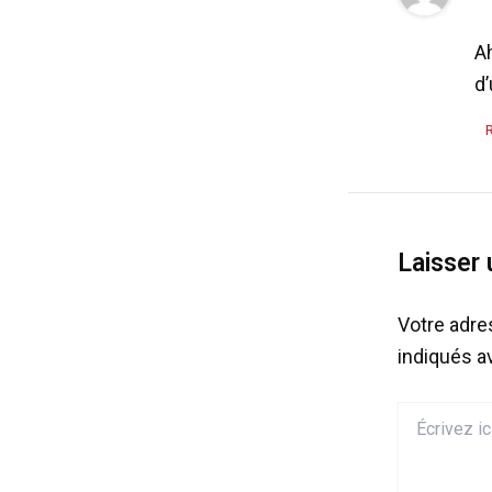
Ah
d’
Laisser
Votre adre
indiqués 
Écrivez
ici…