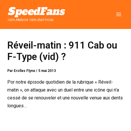
Aller
au
contenu
100% PASSION 100% EMOTIONS
Réveil-matin : 911 Cab ou
F-Type (vid) ?
Par
Erolles Flyne
/
5 mai 2013
Por notre épisode quotidien de la rubrique « Réveil-
matin », on attaque avec un duel entre une icône qui n’a
cessé de se renouveler et une nouvelle venue aux dents
longues…