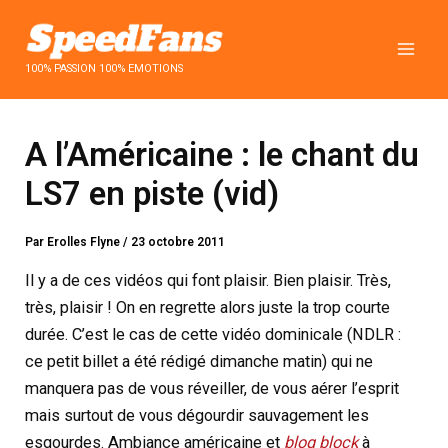
Aller
au
contenu
100% PASSION 100% EMOTIONS
A l’Américaine : le chant du
LS7 en piste (vid)
Par
Erolles Flyne
/
23 octobre 2011
Il y a de ces vidéos qui font plaisir. Bien plaisir. Très,
très, plaisir ! On en regrette alors juste la trop courte
durée. C’est le cas de cette vidéo dominicale (NDLR :
ce petit billet a été rédigé dimanche matin) qui ne
manquera pas de vous réveiller, de vous aérer l’esprit
mais surtout de vous dégourdir sauvagement les
esgourdes. Ambiance américaine et
blog block
à