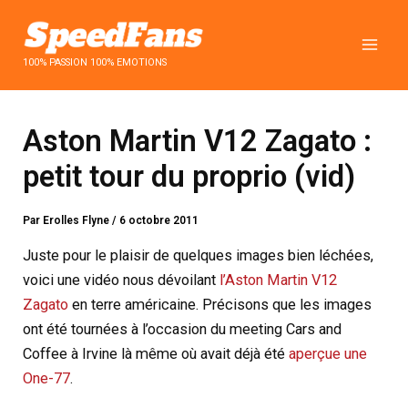
Aller
au
contenu
100% PASSION 100% EMOTIONS
Aston Martin V12 Zagato :
petit tour du proprio (vid)
Par
Erolles Flyne
/
6 octobre 2011
Juste pour le plaisir de quelques images bien léchées,
voici une vidéo nous dévoilant
l’Aston Martin V12
Zagato
en terre américaine. Précisons que les images
ont été tournées à l’occasion du meeting Cars and
Coffee à Irvine là même où avait déjà été
aperçue une
One-77
.