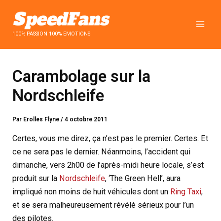
Aller
au
contenu
100% PASSION 100% EMOTIONS
Carambolage sur la
Nordschleife
Par
Erolles Flyne
/
4 octobre 2011
Certes, vous me direz, ça n’est pas le premier. Certes. Et
ce ne sera pas le dernier. Néanmoins, l’accident qui
dimanche, vers 2h00 de l’après-midi heure locale, s’est
produit sur la
Nordschleife
, ‘The Green Hell’, aura
impliqué non moins de huit véhicules dont un
Ring Taxi
,
et se sera malheureusement révélé sérieux pour l’un
des pilotes.