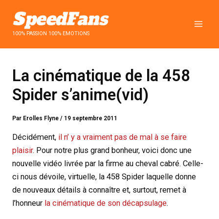
Aller
au
contenu
100% PASSION 100% EMOTIONS
La cinématique de la 458
Spider s’anime(vid)
Par
Erolles Flyne
/
19 septembre 2011
Décidément,
il n’ y a vraiment pas de mal à se faire
plaisir
. Pour notre plus grand bonheur, voici donc une
nouvelle vidéo livrée par la firme au cheval cabré. Celle-
ci nous dévoile, virtuelle, la 458 Spider laquelle donne
de nouveaux détails à connaître et, surtout, remet à
l’honneur
la cinématique de son décapsulage
.