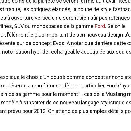
atre coins de la planète se seront ici mis au travail. Résult
st trapue, les optiques élancés, la poupe de style fastbac
tes à ouverture verticale ne seront bien sûr pas retenues 
erlines, SUV ou monospaces de la gamme
Ford
. Selon le
ur, l’élément le plus important de son nouveau design s’a
résente sur ce concept Evos. À noter que derrière cette c
motorisation hybride rechargeable accouplée aux seule
d explique le choix d’un coupé comme concept annonciate
ne représente aucun futur modèle en particulier, Ford n’aya
ein de sa gamme pour le moment – cas de la Mustang mi
 modèle à s’inspirer de ce nouveau langage stylistique e
ment prévu pour 2012. On attend de plus amples détails po