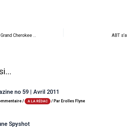
Francfort : le Jeep Grand Cherokee SRT8 débarque
ABT s’a
i...
ine no 59 | Avril 2011
commentaire
/
/ Par
Erolles Flyne
A LA RÉDAC
une Spyshot