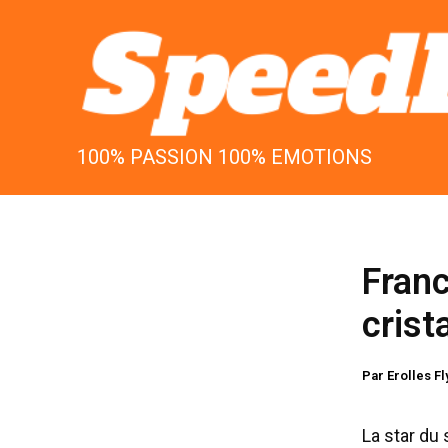
Aller
au
contenu
100% PASSION 100% EMOTIONS
Franc
crist
Par
Erolles F
La star du 