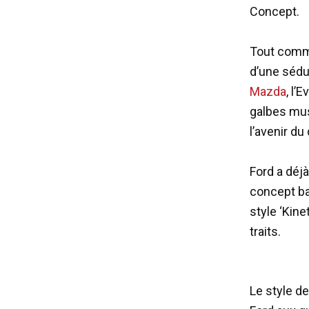
Concept.
Tout comme
d’une sédui
Mazda
, l’
galbes musc
l’avenir du
Ford a déj
concept bap
style ‘Kine
traits.
Le style de