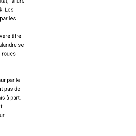
at, l’allure
k. Les
par les
vère être
alandre se
s roues
ur par le
nt pas de
s à part.
st
ur