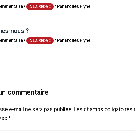
commentaire
/
/ Par
Erolles Flyne
A LA RÉDAC
es-nous ?
commentaire
/
/ Par
Erolles Flyne
A LA RÉDAC
 un commentaire
sse e-mail ne sera pas publiée.
Les champs obligatoires 
avec
*