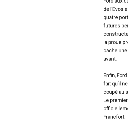
Ford aux qu
de l’Evos e
quatre por
futures b
constructe
la proue p
cache une 
avant.
Enfin, For
fait qu’il 
coupé au s
Le premier
officielle
Francfort.