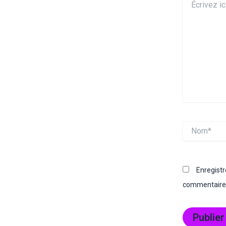
ici…
Nom*
Enregist
commentaire