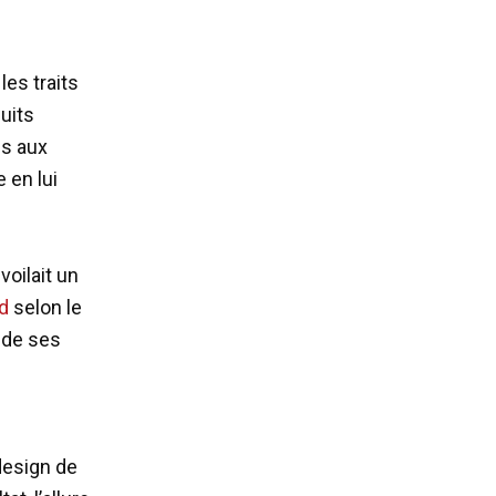
es traits
duits
es aux
 en lui
voilait un
d
selon le
 de ses
 design de