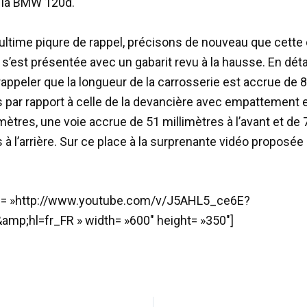
 la BMW 120d.
 ultime piqure de rappel, précisons de nouveau que cette
s’est présentée avec un gabarit revu à la hausse. En déta
rappeler que la longueur de la carrosserie est accrue de 
s par rapport à celle de la devancière avec empattement
mètres, une voie accrue de 51 millimètres à l’avant et de 
 à l’arrière. Sur ce place à la surprenante vidéo proposée
id= »http://www.youtube.com/v/J5AHL5_ce6E?
amp;hl=fr_FR » width= »600″ height= »350″]