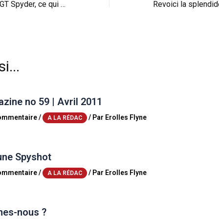
Francfort: Audi R8 GT Spyder, ce qui est rare… (vid)
i...
ine no 59 | Avril 2011
commentaire
/
/ Par
Erolles Flyne
A LA RÉDAC
une Spyshot
commentaire
/
/ Par
Erolles Flyne
A LA RÉDAC
es-nous ?