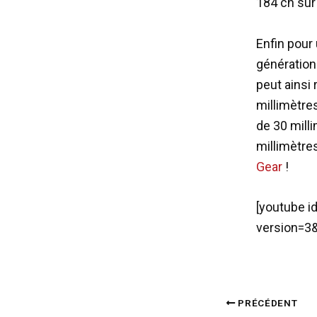
184 ch sur
Enfin pour
génération 
peut ainsi 
millimètre
de 30 milli
millimètres
Gear
!
[youtube 
version=3&
PRÉCÉDENT