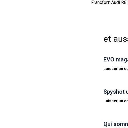
et auss
EVO magaz
Laisser un 
Spyshot 
Laisser un 
Qui somm