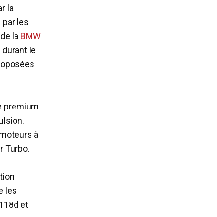
r la
 par les
 de la
BMW
 durant le
proposées
te premium
ulsion.
 moteurs à
r Turbo.
tion
e les
 118d et