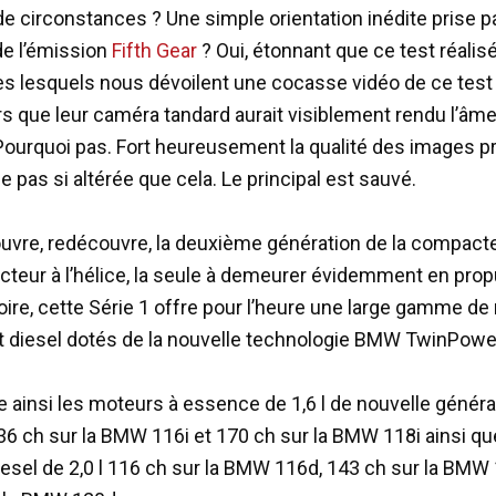
e circonstances ? Une simple orientation inédite prise pa
de l’émission
Fifth Gear
? Oui, étonnant que ce test réalisé
es lesquels nous dévoilent une cocasse vidéo de ce test
rs que leur caméra tandard aurait visiblement rendu l’âme
Pourquoi pas. Fort heureusement la qualité des images 
e pas si altérée que cela. Le principal est sauvé.
ouvre, redécouvre, la deuxième génération de la compac
cteur à l’hélice, la seule à demeurer évidemment en prop
re, cette Série 1 offre pour l’heure une large gamme de
 diesel dotés de la nouvelle technologie BMW TwinPowe
e ainsi les moteurs à essence de 1,6 l de nouvelle généra
136 ch sur la BMW 116i et 170 ch sur la BMW 118i ainsi qu
esel de 2,0 l 116 ch sur la BMW 116d, 143 ch sur la BMW