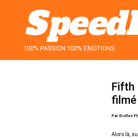
Aller
au
contenu
100% PASSION 100% EMOTIONS
Fifth
filmé
Par
Erolles F
Alors là, 