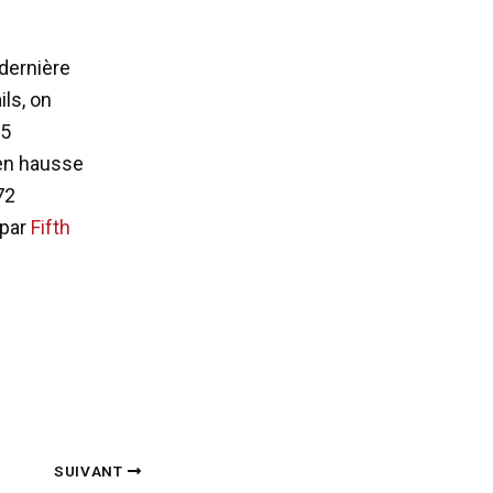
 dernière
ils, on
85
 en hausse
72
 par
Fifth
SUIVANT