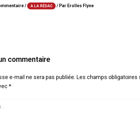
commentaire
/
/ Par
Erolles Flyne
A LA RÉDAC
 un commentaire
sse e-mail ne sera pas publiée.
Les champs obligatoires 
avec
*