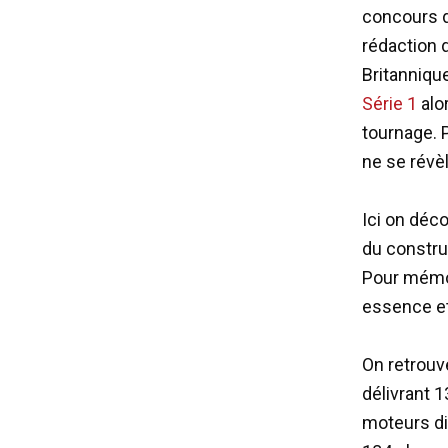
concours d
rédaction 
Britanniqu
Série 1
alo
tournage. 
ne se révèl
Ici on déc
du constru
Pour mémoi
essence et
On retrouv
délivrant 
moteurs di