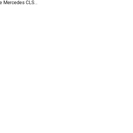
Revoici la splendide Mercedes CLS signée Lorinser