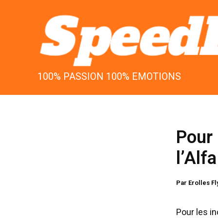
Aller
au
contenu
100% PASSION 100% EMOTIONS
Pour 
l’Alf
Par
Erolles F
Pour les i