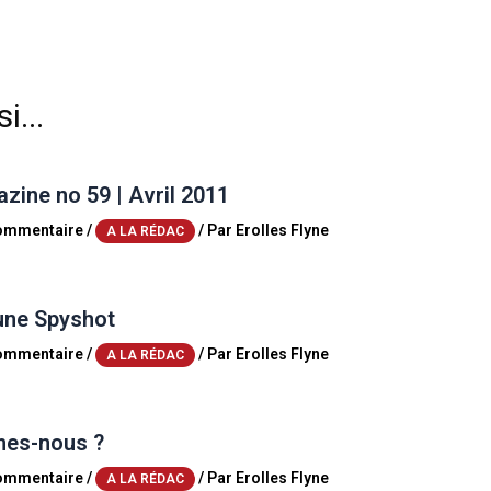
i...
ine no 59 | Avril 2011
commentaire
/
/ Par
Erolles Flyne
A LA RÉDAC
une Spyshot
commentaire
/
/ Par
Erolles Flyne
A LA RÉDAC
es-nous ?
commentaire
/
/ Par
Erolles Flyne
A LA RÉDAC