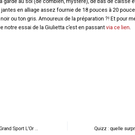
la garde au sol (de combien, mystère), de bas de caisse e
antes en alliage assez fournie de 18 pouces à 20 pouc
n noir ou ton gris. Amoureux de la préparation ?! Et pour 
ire notre essai de la Giulietta c’est en passant
via ce lien
.
La Bugatti Veyron Grand Sport L’Or Blanc s’est dévoilée à Pebble Beach (vid)