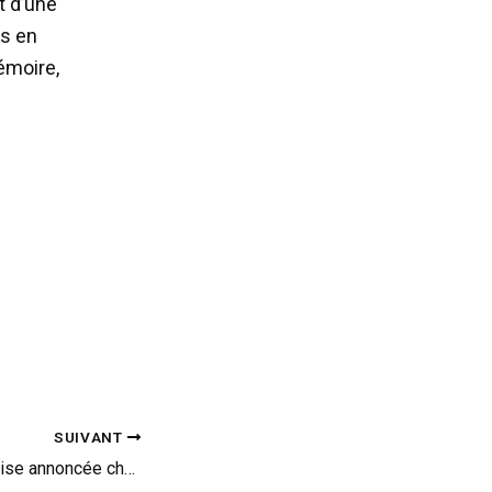
t d’une
es en
mémoire,
SUIVANT
Quizz : quelle surprise annoncée chez Brabus pour le salon de Francfort ?