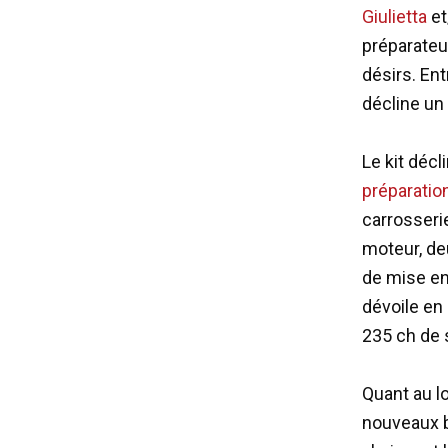
Giulietta
et
préparateu
désirs. En
décline u
Le kit décl
préparation
carrosseri
moteur, de
de mise en
dévoile en
235 ch de 
Quant au lo
nouveaux b