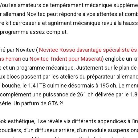
/ou les amateurs de tempérament mécanique supplément
r allemand Novitec peut répondre à vos attentes et comb
tre kit carrosserie et agrément mécanique revu à la hauss
n programme assez complet.
iné par Novitec (
Novitec Rosso davantage spécialiste ès
s Ferrari
ou
Novitec Trident pour Maserati
) englobe un ki
e et un programme mécanique. Justement sur le plan de
ux blocs passent par les ateliers du préparateur allemand
 bouche, le 1.4 l TB culmine désormais à 195 ch. Le menu
 complément une puissance de 261 ch délivrée par le 1.8
série. Un parfum de GTA ?!
ok esthétique, il se révèle via différents appendices à l’
oucliers, d’un diffuseur arrière, d’un module suspension