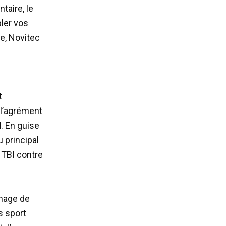
aire, le
ler vos
e, Novitec
t
 l’agrément
. En guise
 principal
 TBI contre
image de
s sport