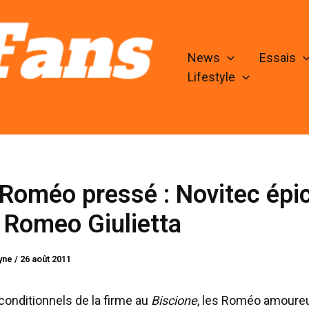
News
Essais
Lifestyle
Roméo pressé : Novitec épi
a Romeo Giulietta
lyne
/
26 août 2011
nconditionnels de la firme au
Biscione
, les Roméo amoureu