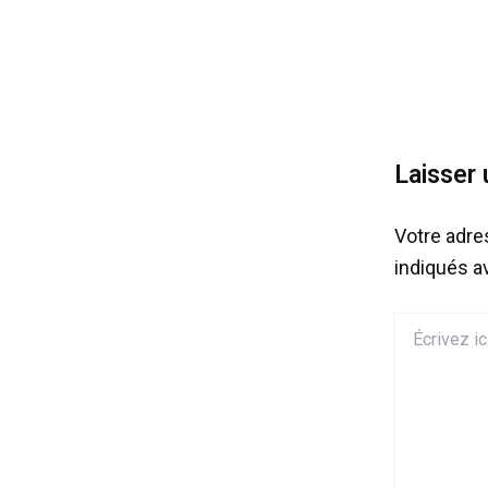
Laisser
Votre adre
indiqués 
Écrivez
ici…