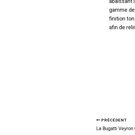
abaissant 
gamme de j
finition to
afin de rel
PRÉCÉDENT