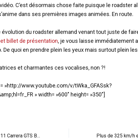
 vidéo. C’est désormais chose faite puisque le roadster 
 s’anime dans ses premières images animées. En route.
e évolution du roadster allemand venant tout juste de fai
et billet de présentation
, je vous laisse immédiatement 
. De quoi en prendre plein les yeux mais surtout plein les 
atrices et charmantes ces vocalises, non ?!
id= »http://www.youtube.com/v/tWka_GFASsk?
amp;hl=fr_FR » width= »600″ height= »350″]
Brumos Porsche 911 Carrera GTS B59 : coup de 5