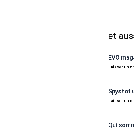
et auss
EVO magaz
Laisser un 
Spyshot 
Laisser un 
Qui somm