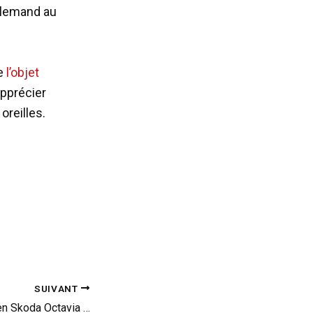
allemand au
re
l’objet
apprécier
oreilles.
SUIVANT
Plus de 325 km/h en Skoda Octavia à Bonneville !