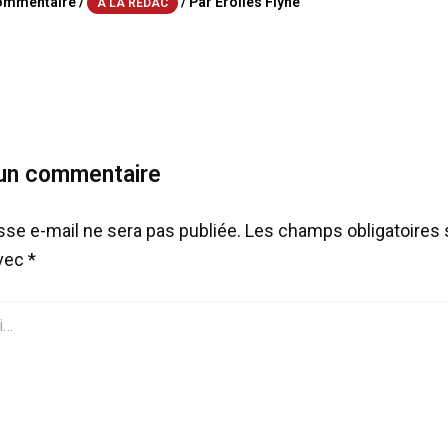
commentaire
/
/ Par
Erolles Flyne
A LA RÉDAC
 un commentaire
sse e-mail ne sera pas publiée.
Les champs obligatoires 
avec
*