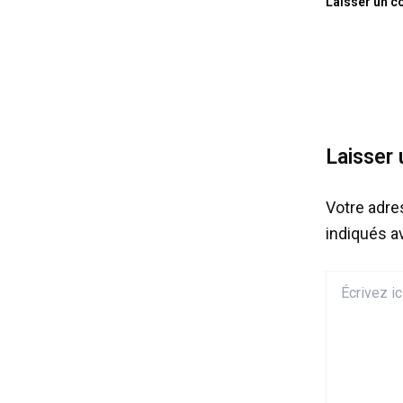
Laisser un 
Laisser
Votre adre
indiqués 
Écrivez
ici…