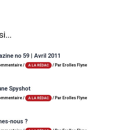
i...
ine no 59 | Avril 2011
commentaire
/
/ Par
Erolles Flyne
A LA RÉDAC
une Spyshot
commentaire
/
/ Par
Erolles Flyne
A LA RÉDAC
es-nous ?