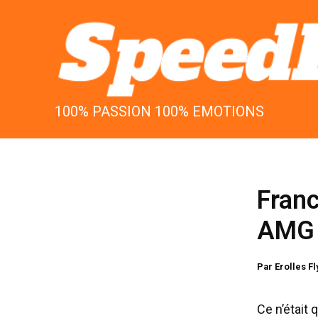
Aller
au
contenu
100% PASSION 100% EMOTIONS
Franc
AMG 
Par
Erolles F
Ce n’était