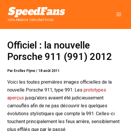
Aller
au
contenu
100% PASSION 100% EMOTIONS
Officiel : la nouvelle
Porsche 911 (991) 2012
Par
Erolles Flyne
/
18 août 2011
Voici les toutes premières images officielles de la
nouvelle Porsche 911, type 991.
Les
prototypes
aperçus
jusqu’alors avaient été judicieusement
camouflés afin de ne pas découvrir les quelques
évolutions stylistiques que compte la 991. Celles-ci
touchent principalement les feux arrière, sensiblement
plus effilés que par le passé.