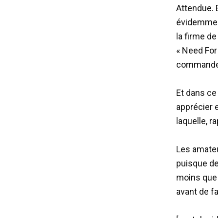
Attendue. 
évidemment
la firme de
« Need For
commande à
Et dans ce 
apprécier e
laquelle, r
Les amateu
puisque dev
moins que 
avant de f