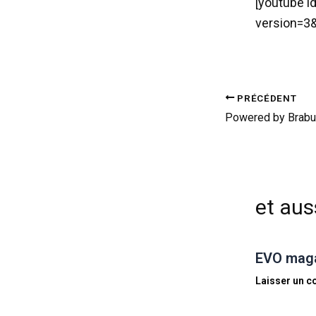
[youtube 
version=3&
PRÉCÉDENT
et auss
EVO magaz
Laisser un 