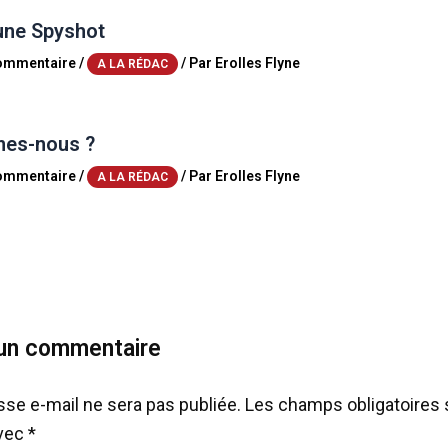
une Spyshot
commentaire
/
/ Par
Erolles Flyne
A LA RÉDAC
es-nous ?
commentaire
/
/ Par
Erolles Flyne
A LA RÉDAC
 un commentaire
sse e-mail ne sera pas publiée.
Les champs obligatoires 
avec
*