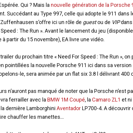
Espérée. Qui ? Mais la
nouvelle génération de la Porsche
. Succédant au Type 997, celle qui adopte le 911 dans 
 Zuffenhausen s’offre ici un rôle de
guest
ou de
VIP
dans 
 Speed : The Run ». Avant le lancement du jeu (disponible
 partir du 15 novembre), EA livre une vidéo.
trailer du prochain titre « Need For Speed : The Run », on
n pointillées la nouvelle Porsche 911 ici dans sa version
appelons-le, sera animée par un flat six 3.8 l délivrant 400 
rs n’auront pas manqué de noter que la Porsche n’est p
ra ferrailler avec la
BMW 1M Coupé
, la
Camaro ZL1
et ni
la dernière Lamborghini
Aventador
LP700-4. A découvrir
aire chauffer les manettes…