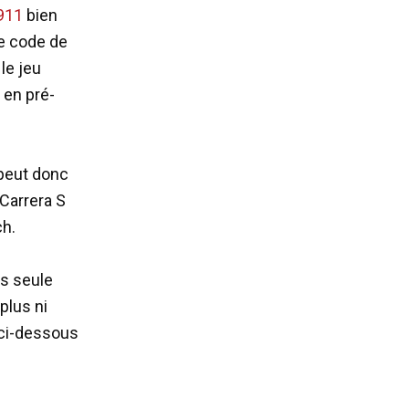
 911
bien
le code de
le jeu
 en pré-
 peut donc
 Carrera S
ch.
as seule
 plus ni
 ci-dessous