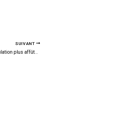
SUIVANT
iRacing 2.0 : la simulation plus affûtée (vid)