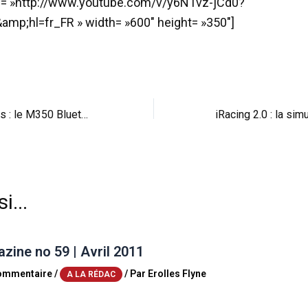
id= »http://www.youtube.com/v/y6NTvz-jCd0?
amp;hl=fr_FR » width= »600″ height= »350″]
Powered by Brabus : le M350 Bluetec Project Kahn
i...
ine no 59 | Avril 2011
commentaire
/
/ Par
Erolles Flyne
A LA RÉDAC