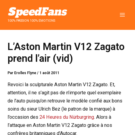
Aller
au
contenu
100% PASSION 100% EMOTIONS
L’Aston Martin V12 Zagato
prend l’air (vid)
Par
Erolles Flyne
/
1 août 2011
Revoici la sculpturale Aston Martin V12 Zagato. Et,
attention, il ne s’agit pas de n’importe quel exemplaire
de l’auto puisqu’on retrouve le modèle confié aux bons
soins du sieur Ulrich Bez (le patron de la marque) à
l’occasion des
24 Heures du Nürburgring
. Alors à
l’attaque en Aston Martin V12 Zagato grâce à nos
confrères britanniques d’Autocar.