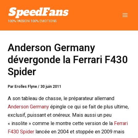
Aller
au
contenu
100% PASSION 100% EMOTIONS
Anderson Germany
dévergonde la Ferrari F430
Spider
Par
Erolles Flyne
/
30 juin 2011
A son tableau de chasse, le préparateur allemand
Anderson Germany
épingle ce qui se fait de plus ultime,
exclusif, puissant et onéreux. Mais aussi un peu
« insolite » comme le montre cette version de la
Ferrari
F430 Spider
lancée en 2004 et stoppée en 2009 mais