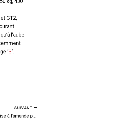
250 kg, 430
et GT2,
ourant
qu’à l’aube
récemment
ge ‘
S
‘.
SUIVANT
Une Nissan GT-R mise à l’amende par un Cadillac Escalade