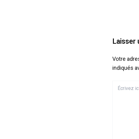
Laisser
Votre adre
indiqués 
Écrivez
ici…