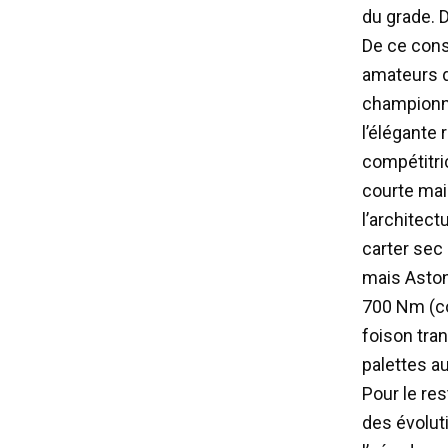
du grade. D
De ce const
amateurs d
championna
l’élégante 
compétitri
courte mai
l’architec
carter sec
mais Aston
700 Nm (co
foison tra
palettes au
Pour le re
des évolut