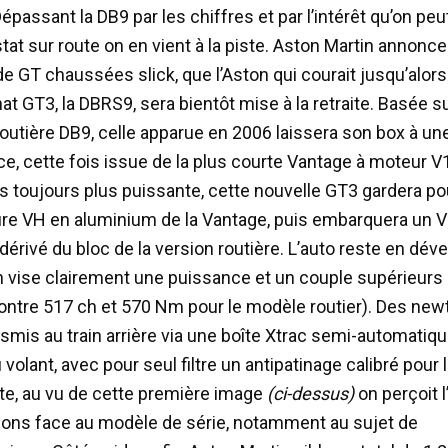
épassant la DB9 par les chiffres et par l’intérêt qu’on peut 
at sur route on en vient à la piste. Aston Martin annonce
e GT chaussées slick, que l’Aston qui courait jusqu’alors
t GT3, la DBRS9, sera bientôt mise à la retraite. Basée s
routière DB9, celle apparue en 2006 laissera son box à un
ce, cette fois issue de la plus courte Vantage à moteur V
s toujours plus puissante, cette nouvelle GT3 gardera p
ture VH en aluminium de la Vantage, puis embarquera un V
 dérivé du bloc de la version routière. L’auto reste en dé
 vise clairement une puissance et un couple supérieurs 
ntre 517 ch et 570 Nm pour le modèle routier). Des new
nsmis au train arrière via une boîte Xtrac semi-automatiqu
 volant, avec pour seul filtre un antipatinage calibré pour l
ste, au vu de cette première image
(ci-dessus)
on perçoit 
ions face au modèle de série, notamment au sujet de