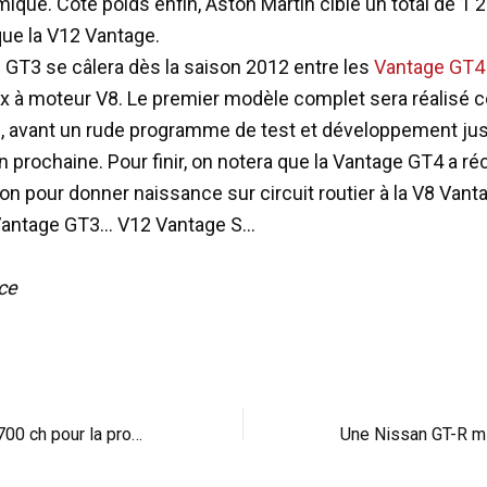
ique. Côté poids enfin, Aston Martin cible un total de 1 
ue la V12 Vantage.
 GT3 se câlera dès la saison 2012 entre les
Vantage GT4
x à moteur V8. Le premier modèle complet sera réalisé c
11, avant un rude programme de test et développement jus
on prochaine. Pour finir, on notera que la Vantage GT4 a 
on pour donner naissance sur circuit routier à la V8 Vanta
Vantage GT3… V12 Vantage S…
ice
Hennir de plaisir : 700 ch pour la prochaine Ferrari 599