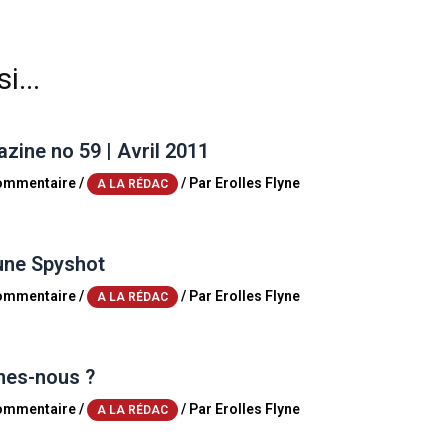
i...
ine no 59 | Avril 2011
commentaire
/
/ Par
Erolles Flyne
A LA RÉDAC
une Spyshot
commentaire
/
/ Par
Erolles Flyne
A LA RÉDAC
es-nous ?
commentaire
/
/ Par
Erolles Flyne
A LA RÉDAC