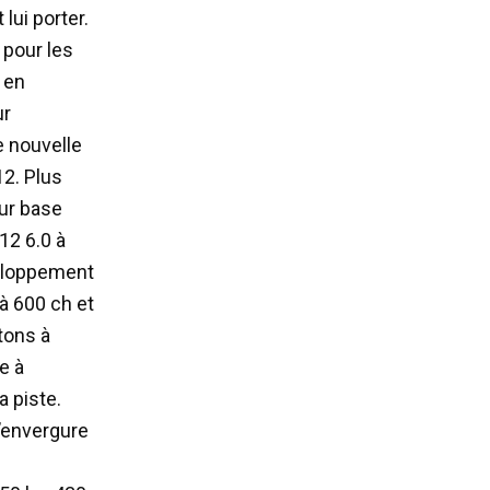
lui porter.
 pour les
 en
ur
e nouvelle
12. Plus
our base
12 6.0 à
veloppement
à 600 ch et
tons à
e à
a piste.
l’envergure