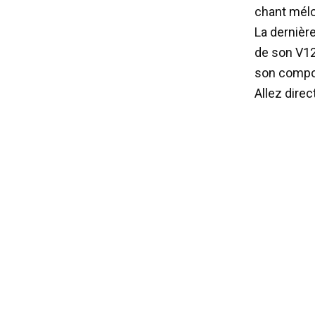
chant mélod
La dernière
de son V12 
son compor
Allez direc