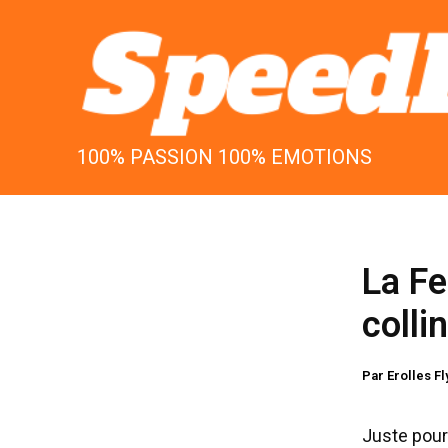
Aller
au
contenu
100% PASSION 100% EMOTIONS
La Fe
colli
Par
Erolles F
Juste pour