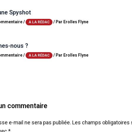
une Spyshot
commentaire
/
/ Par
Erolles Flyne
A LA RÉDAC
es-nous ?
commentaire
/
/ Par
Erolles Flyne
A LA RÉDAC
 un commentaire
sse e-mail ne sera pas publiée.
Les champs obligatoires 
avec
*