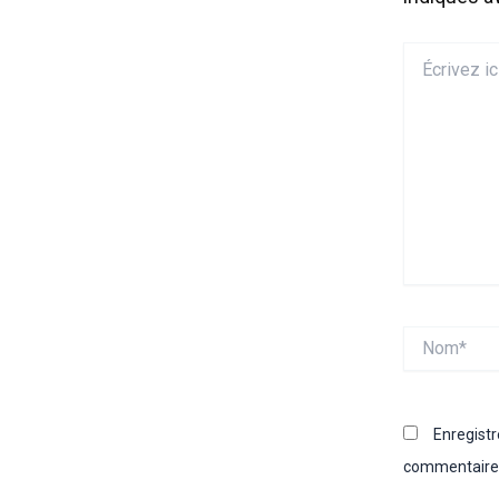
Écrivez
ici…
Nom*
Enregist
commentaire