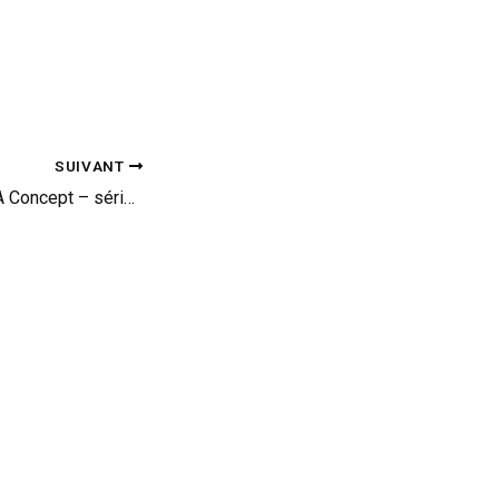
SUIVANT
Mercedes Classe A Concept – sérieux tournant