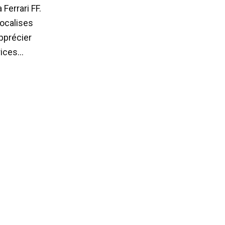
Ferrari FF.
vocalises
apprécier
rices…