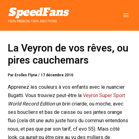
Aller
au
contenu
100% PASSION 100% EMOTIONS
La Veyron de vos rêves, ou
pires cauchemars
Par
Erolles Flyne
/
17 décembre 2010
Apprenez les couleurs à vos enfants avec le nuancier
Bugatti. Vous trouviez peut-être la
Veyron Super Sport
World Record Edition
un brin criarde, ou moche, avec
ses boucliers et bas de caisse ou ses jantes orange
fluo (cela dit une auto juste hors du commun entendons
nous, et pas que par son tarif, cf evo 55). Mais côté
look, ça aurait pu être pire au vu des milliers de