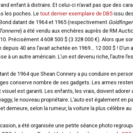
nd enfant à distraire. Et celui-ci n’avait pas que des ca
s les poches. Le
tout dernier exemplaire de DB5
issu de
Bond datant de 1964 et 1965 (respectivement
Goldfinger
Tonnerre
) a été vendu aux enchères auprès de RM Auctio
10. Précisément 4 608 500 $ (3 328 000 €). Alors que so
e depuis 40 ans l’avait achetée en 1969… 12 000 $ ! D’un 
se à un autre américain. L’un est devenu riche, l’autre l’e
datant de 1964 que Shean Connery a pu conduire en perso
ges conserve nombre de ses gadgets. Les armes resten
t visuel est garanti. Les enfants, les vrais, doivent adorer
aggy, le nouveau propriétaire. L’auto est également en par
et demeure, selon la rumeur, la voiture la plus célèbre a
occasion, a été organisée une petite séance photo regroupa