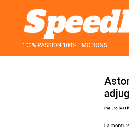
Aller
au
contenu
100% PASSION 100% EMOTIONS
Aston
adjug
Par
Erolles F
La monture