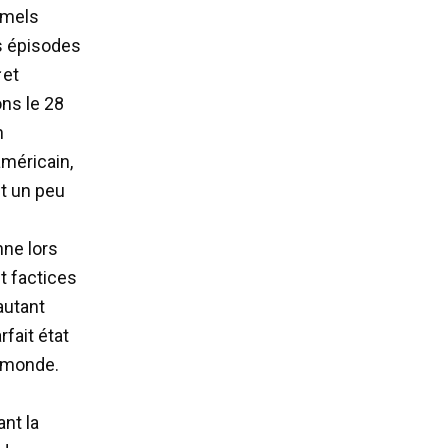
ramels
s épisodes
et
ns le 28
n
américain,
st un peu
nne lors
t factices
 autant
fait état
u monde.
nt la