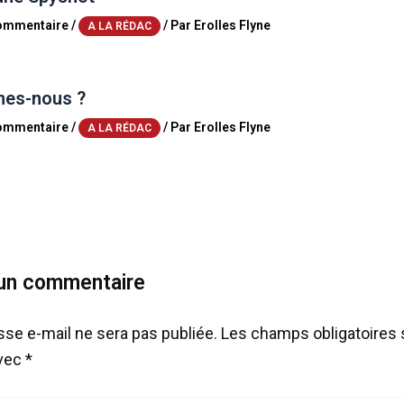
commentaire
/
/ Par
Erolles Flyne
A LA RÉDAC
es-nous ?
commentaire
/
/ Par
Erolles Flyne
A LA RÉDAC
 un commentaire
sse e-mail ne sera pas publiée.
Les champs obligatoires 
avec
*