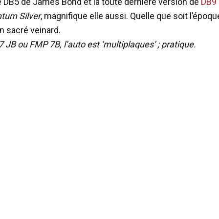
 DB5 de James Bond et la toute dernière version de
DB9
tum Silver
, magnifique elle aussi. Quelle que soit l’époq
n sacré veinard.
 JB ou FMP 7B, l’auto est ‘multiplaques’ ; pratique.