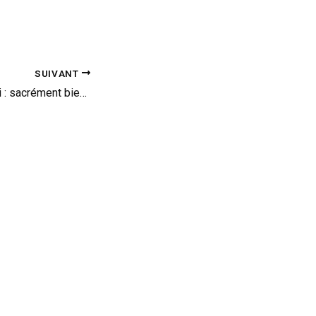
SUIVANT
Murciélago Yeniceri : sacrément bien montée