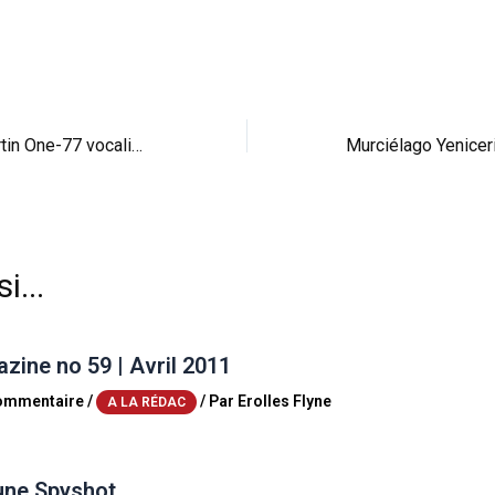
Vidéo : l’Aston Martin One-77 vocalise
i...
ine no 59 | Avril 2011
commentaire
/
/ Par
Erolles Flyne
A LA RÉDAC
une Spyshot