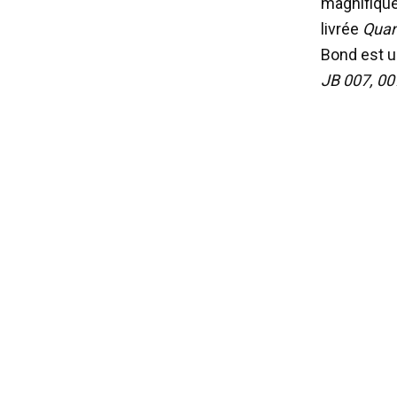
magnifique
livrée
Quan
Bond est u
JB 007, 007