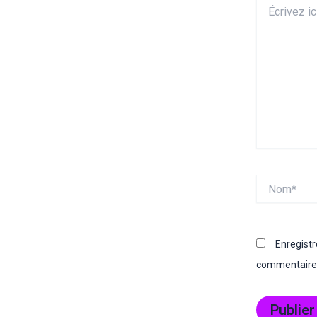
Écrivez
ici…
Nom*
Enregist
commentaire