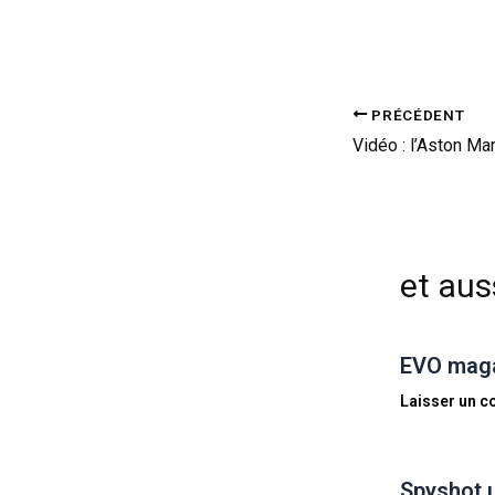
PRÉCÉDENT
et auss
EVO magaz
Laisser un 
Spyshot 