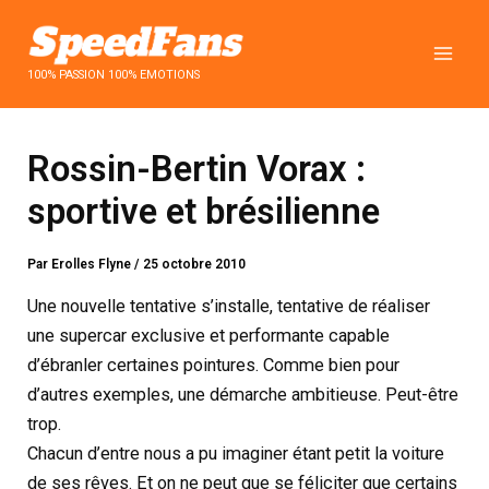
Aller
au
contenu
100% PASSION 100% EMOTIONS
Rossin-Bertin Vorax :
sportive et brésilienne
Par
Erolles Flyne
/
25 octobre 2010
Une nouvelle tentative s’installe, tentative de réaliser
une supercar exclusive et performante capable
d’ébranler certaines pointures. Comme bien pour
d’autres exemples, une démarche ambitieuse. Peut-être
trop.
Chacun d’entre nous a pu imaginer étant petit la voiture
de ses rêves. Et on ne peut que se féliciter que certains