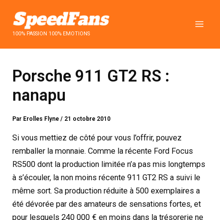
Aller
au
contenu
100% PASSION 100% EMOTIONS
Porsche 911 GT2 RS :
nanapu
Par
Erolles Flyne
/
21 octobre 2010
Si vous mettiez de côté pour vous l’offrir, pouvez
remballer la monnaie. Comme la récente Ford Focus
RS500 dont la production limitée n’a pas mis longtemps
à s’écouler, la non moins récente 911 GT2 RS a suivi le
même sort. Sa production réduite à 500 exemplaires a
été dévorée par des amateurs de sensations fortes, et
pour lesquels 240 000 € en moins dans la trésorerie ne