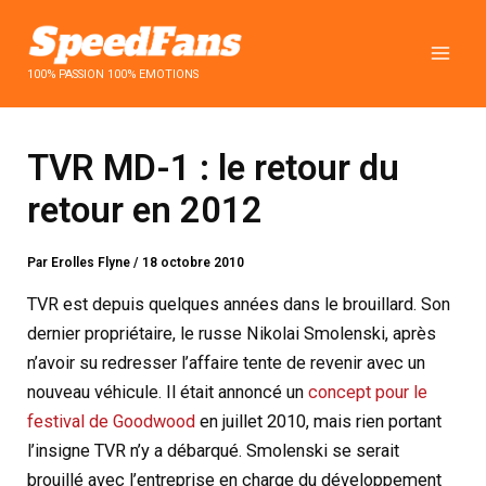
Aller
au
contenu
100% PASSION 100% EMOTIONS
TVR MD-1 : le retour du
retour en 2012
Par
Erolles Flyne
/
18 octobre 2010
TVR est depuis quelques années dans le brouillard. Son
dernier propriétaire, le russe Nikolai Smolenski, après
n’avoir su redresser l’affaire tente de revenir avec un
nouveau véhicule. Il était annoncé un
concept pour le
festival de Goodwood
en juillet 2010, mais rien portant
l’insigne TVR n’y a débarqué. Smolenski se serait
brouillé avec l’entreprise en charge du développement