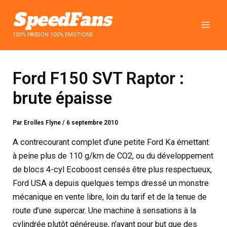
Aller
au
contenu
100% PASSION 100% EMOTIONS
Ford F150 SVT Raptor :
brute épaisse
Par
Erolles Flyne
/
6 septembre 2010
A contrecourant complet d’une petite Ford Ka émettant
à peine plus de 110 g/km de CO2, ou du développement
de blocs 4-cyl Ecoboost censés être plus respectueux,
Ford USA a depuis quelques temps dressé un monstre
mécanique en vente libre, loin du tarif et de la tenue de
route d’une supercar. Une machine à sensations à la
cylindrée plutôt généreuse, n’ayant pour but que des