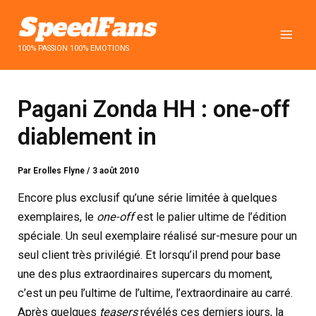
Aller
au
contenu
100% PASSION 100% EMOTIONS
Pagani Zonda HH : one-off
diablement in
Par
Erolles Flyne
/
3 août 2010
Encore plus exclusif qu’une série limitée à quelques
exemplaires, le
one-off
est le palier ultime de l’édition
spéciale. Un seul exemplaire réalisé sur-mesure pour un
seul client très privilégié. Et lorsqu’il prend pour base
une des plus extraordinaires supercars du moment,
c’est un peu l’ultime de l’ultime, l’extraordinaire au carré.
Après quelques
teasers
révélés ces derniers jours, la