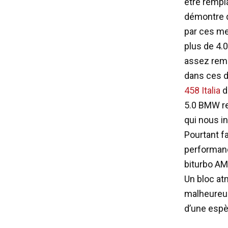
être rempla
démontre qu
par ces mes
plus de 4.0
assez rema
dans ces d
458 Italia
da
5.0 BMW re
qui nous in
Pourtant f
performanc
biturbo AM
Un bloc at
malheureus
d’une espèc