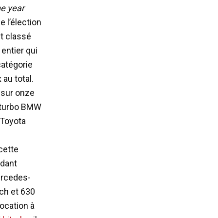
he year
 l’élection
et classé
entier qui
catégorie
au total.
 sur onze
 biturbo BMW
 Toyota
cette
ndant
Mercedes-
ch et 630
vocation à