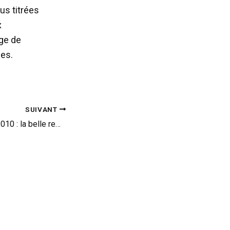
us titrées
x
ge de
les.
SUIVANT
Aston Martin DB9 2010 : la belle remaquillée