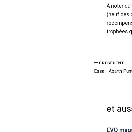
À noter qu
(neuf des 
récompense
trophées q
PRÉCÉDENT
et auss
EVO magaz