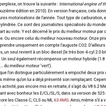
perplexe, on trouve la suivante :
International engine of t
ouzième édition en 2010). En version française, cela donne
ures motorisations de l’année. Tout type de carburation, 
 cylindrée. Ce sont des journalistes spécialisés du monde 
rt au vote. Y est décerné le prix du meilleur moteur par 
ée. Ou encore celui du meilleur nouveau moteur. Onze prix 
 prendre uniquement en compte l’auguste CO2. D’ailleurs
s, un seul revient à un bloc diesel (le très bon 4-cyl 2.0
. Un seul également récompense un moteur hybride (1.8
x… du meilleur moteur ‘vert’).
 que l’on distingue particulièrement a empoché deux prix 
rs même qu’on lui a déjà présenté son remplaçant. Cepe
 activité, pas encore mis en retraite, il s’agit du V8 6.2 
nt avec bonheur les E/CL/SL/S, dans sa version de 525 
ore les Classe C, CLS ou ML
63 AMG
. Ainsi, même s’il a 