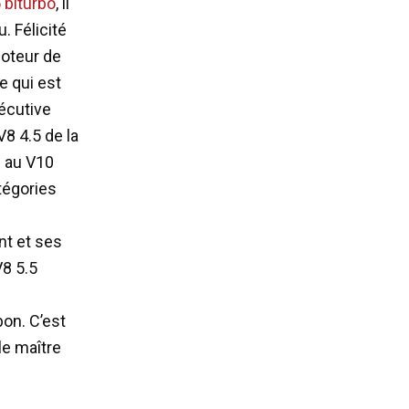
 biturbo
, il
. Félicité
moteur de
e qui est
écutive
8 4.5 de la
l au V10
tégories
nt et ses
8 5.5
on. C’est
le maître