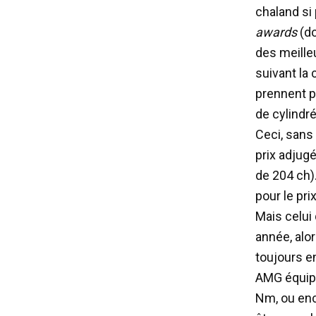
chaland si 
awards
(d
des meille
suivant la
prennent pa
de cylindr
Ceci, sans
prix adjugé
de 204 ch)
pour le pri
Mais celui
année, alo
toujours en
AMG équipa
Nm, ou enc