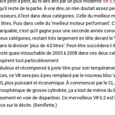
cé petit à petit, au fil des ans par un plus moderne
V8 5.5
’il reste de la partie. À vrai dire, on n’en doutait assez peu
sieurs, il l’est dans deux catégories. Celle du meilleur 
 litres. Puis dans celle du ‘meilleur moteur performant’. C
rquable, c’est qu’il gagne pour une seconde année cons
eux catégories, restant très largement en tête devant le V
ns la division ‘plus de 4.0 litres’. Peut-être succèdera-t-i
sté quasi-intouchable de 2005 à 2008 dans ces deux ca
spirent tout particulièrement.
abuleux et récompensé à juste titre pour son tempérame
es, ce V8 sera peu à peu remplacé par le nouveau bloc V
G, plus puissant et économique. À commencer par le CL.
mosphérique de grosse cylindrée, ça a tout de même du b
ement en voie de disparition. Ce merveilleux V8 6.2 est 
e sur le déclin. (Reniflette.)