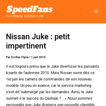
Aller
au
contenu
100% PASSION 100% EMOTIONS
Nissan Juke : petit
impertinent
Par
Erolles Flyne
/
1 juin 2010
Il est toujours prévu que le Juke divertisse les passants
à partir de l’automne 2010. Mais Nissan ouvre dès ce
1er juin les carnets de commandes de son nouveau
modèle. Un peu en avance, car le service marketing
s’est dit ‘submergé’ par les demandes. Ainsi, le Juke
suivrait-il le succès du Qashqai ?… «
Nous sommes
persuadés que Juke drainera une nouvelle clientèle