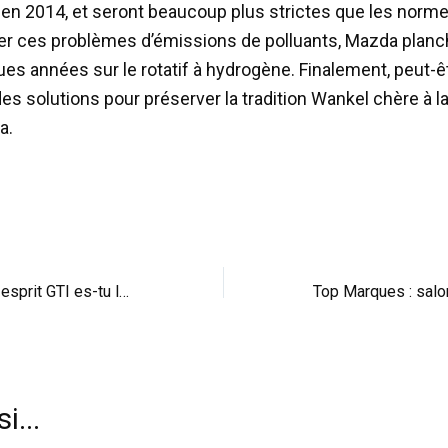
 en 2014, et seront beaucoup plus strictes que les norm
er ces problèmes d’émissions de polluants, Mazda planc
ues années sur le rotatif à hydrogène. Finalement, peut-êt
des solutions pour préserver la tradition Wankel chère à 
a.
Peugeot 208 GTI : esprit GTI es-tu là ?
i...