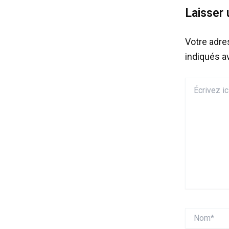
Laisser
Votre adre
indiqués 
Écrivez
ici…
Nom*