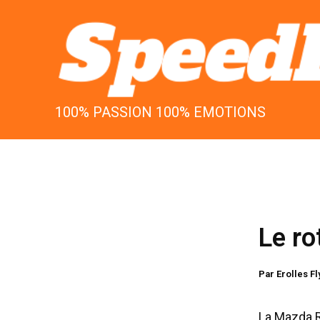
Aller
au
contenu
100% PASSION 100% EMOTIONS
Le ro
Par
Erolles F
La Mazda R