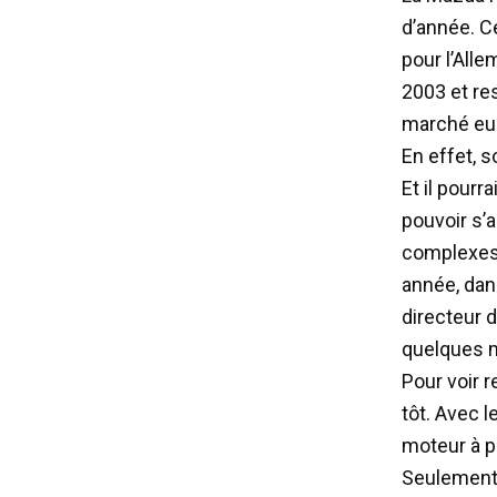
d’année. C
pour l’All
2003 et res
marché eu
En effet, 
Et il pour
pouvoir s’
complexes 
année, dans
directeur d
quelques m
Pour voir r
tôt. Avec l
moteur à p
Seulement,