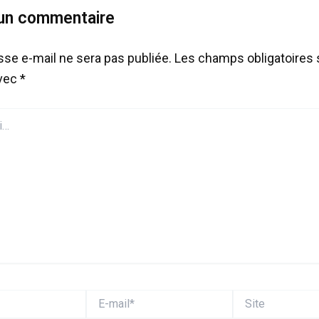
 un commentaire
sse e-mail ne sera pas publiée.
Les champs obligatoires 
avec
*
E-
Site
mail*