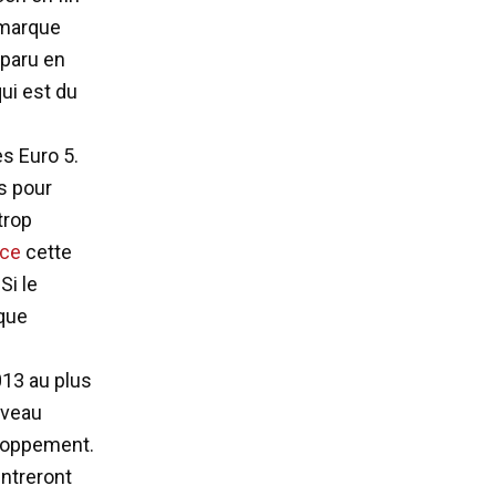
 marque
pparu en
qui est du
s Euro 5.
s pour
trop
nce
cette
Si le
 que
2013 au plus
uveau
eloppement.
entreront