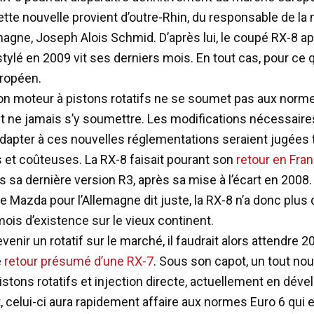
ette nouvelle provient d’outre-Rhin, du responsable de la
emagne, Joseph Alois Schmid. D’après lui, le coupé RX-8 a
tylé en 2009 vit ses derniers mois. En tout cas, pour ce 
ropéen.
son moteur à pistons rotatifs ne se soumet pas aux norme
rait ne jamais s’y soumettre. Les modifications nécessaire
adapter à ces nouvelles réglementations seraient jugées 
et coûteuses. La RX-8 faisait pourant son
retour en Fra
 sa dernière version R3, après sa mise à l’écart en 2008. 
e Mazda pour l’Allemagne dit juste, la RX-8 n’a donc plus
ois d’existence sur le vieux continent.
evenir un rotatif sur le marché, il faudrait alors attendre 
e
retour présumé d’une RX-7
. Sous son capot, un tout no
istons rotatifs et injection directe, actuellement en dév
 celui-ci aura rapidement affaire aux normes Euro 6 qui 