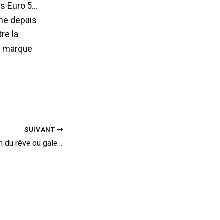
es Euro 5…
he depuis
re la
la marque
SUIVANT
Top Marques : salon du rêve ou galerie des horreurs ?