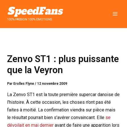
Aller
au
contenu
100% PASSION 100% EMOTIONS
Zenvo ST1 : plus puissante
que la Veyron
Par
Erolles Flyne
/
12 novembre 2009
La Zenvo ST1 est la toute première supercar danoise de
l’histoire. À cette occasion, les choses n’ont pas été
faites à moitié. La confirmation viendra sur pièce mais
le résultat pourrait bien s’avérer convaincant. Elle
se
dévoilait en mai dernier
avant de faire une apparition lors