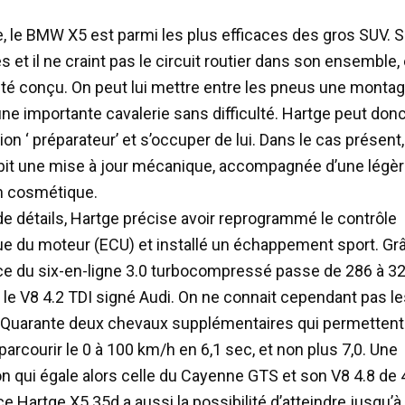
te, le BMW X5 est parmi les plus efficaces des gros SUV. 
s et il ne craint pas le circuit routier dans son ensemble,
a été conçu. On peut lui mettre entre les pneus une monta
une importante cavalerie sans difficulté. Hartge peut don
on ‘ préparateur’ et s’occuper de lui. Dans le cas présent, 
bit une mise à jour mécanique, accompagnée d’une légè
n cosmétique.
de détails, Hartge précise avoir reprogrammé le contrôle
ue du moteur (ECU) et installé un échappement sport. Grâ
ce du six-en-ligne 3.0 turbocompressé passe de 286 à 32
 le V8 4.2 TDI signé Audi. On ne connait cependant pas le
 Quarante deux chevaux supplémentaires qui permettent 
arcourir le 0 à 100 km/h en 6,1 sec, et non plus 7,0. Une
on qui égale alors celle du Cayenne GTS et son V8 4.8 de 
e Hartge X5 35d a aussi la possibilité d’atteindre jusqu’