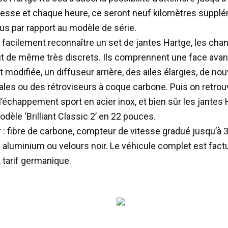
itesse et chaque heure, ce seront neuf kilomètres suppl
us par rapport au modèle de série.
ut facilement reconnaître un set de jantes Hartge, les c
ut de même très discrets. Ils comprennent une face avan
modifiée, un diffuseur arrière, des ailes élargies, de nou
rales ou des rétroviseurs à coque carbone. Puis on retrou
l’échappement sport en acier inox, et bien sûr les jantes H
odèle ‘Brilliant Classic 2’ en 22 pouces.
ur : fibre de carbone, compteur de vitesse gradué jusqu’à
n aluminium ou velours noir. Le véhicule complet est fact
 tarif germanique.