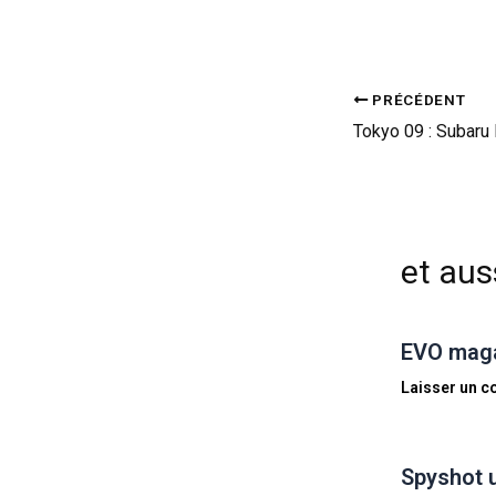
PRÉCÉDENT
et auss
EVO magaz
Laisser un 
Spyshot 