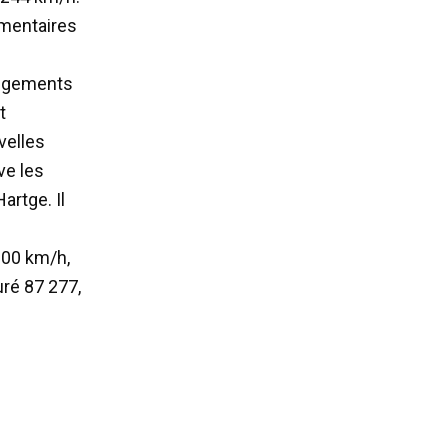
émentaires
hangements
t
velles
ve les
artge. Il
 300 km/h,
uré 87 277,