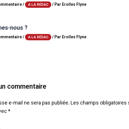
commentaire
/
/ Par
Erolles Flyne
A LA RÉDAC
es-nous ?
commentaire
/
/ Par
Erolles Flyne
A LA RÉDAC
 un commentaire
sse e-mail ne sera pas publiée.
Les champs obligatoires 
avec
*