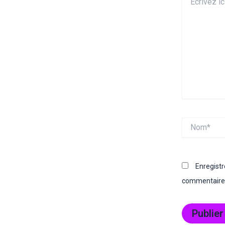
ici…
Nom*
Enregist
commentaire