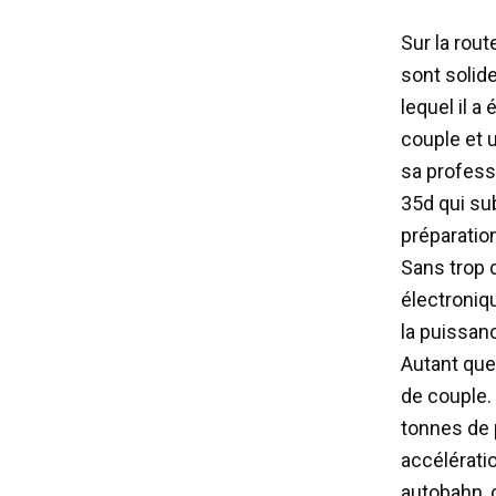
Sur la rou
sont solide
lequel il 
couple et 
sa professi
35d qui su
préparatio
Sans trop 
électroniq
la puissan
Autant que
de couple.
tonnes de p
accélérati
autobahn, c