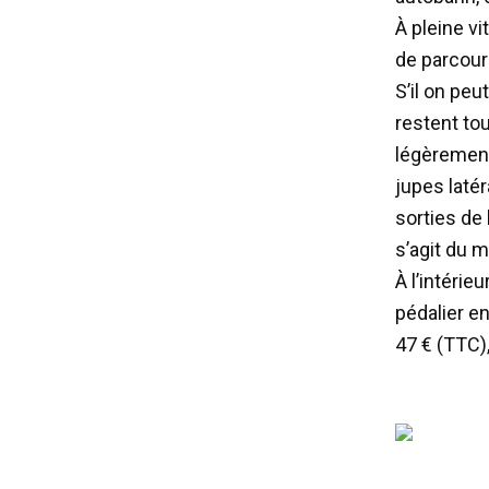
À pleine v
de parcour
S’il on pe
restent to
légèrement 
jupes laté
sorties de 
s’agit du m
À l’intérie
pédalier e
47 € (TTC),