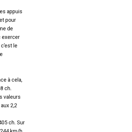
Ses appuis
 et pour
gne de
c exercer
c’est le
re
ce à cela,
8 ch.
s valeurs
aux 2,2
405 ch. Sur
à 244 km/h.