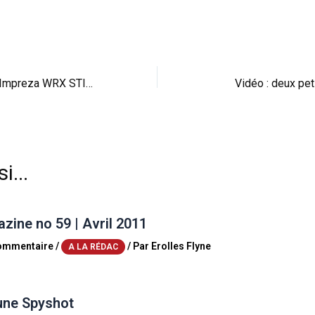
Tokyo 09 : Subaru Impreza WRX STI Carbon
Vidéo : deux pet
i...
ine no 59 | Avril 2011
commentaire
/
/ Par
Erolles Flyne
A LA RÉDAC
une Spyshot