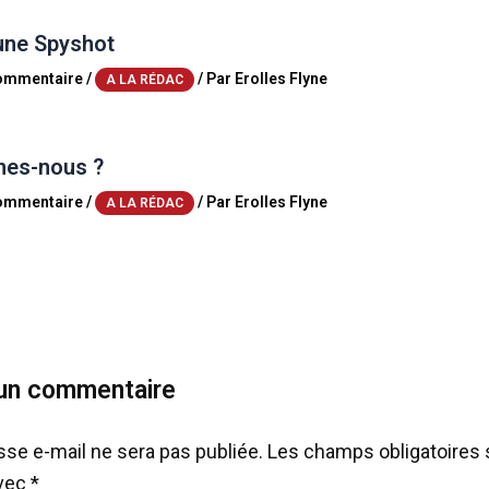
une Spyshot
commentaire
/
/ Par
Erolles Flyne
A LA RÉDAC
es-nous ?
commentaire
/
/ Par
Erolles Flyne
A LA RÉDAC
 un commentaire
sse e-mail ne sera pas publiée.
Les champs obligatoires 
avec
*