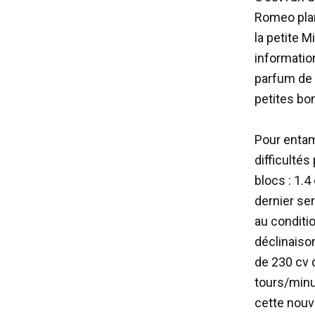
Romeo plan
la petite M
informatio
parfum de 
petites bo
Pour entam
difficulté
blocs : 1.4
dernier ser
au conditio
déclinaison
de 230 cv 
tours/min
cette nouv