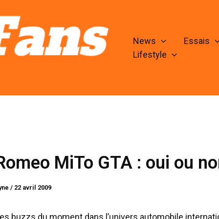
News
Essais
Lifestyle
Romeo MiTo GTA : oui ou no
lyne
/
22 avril 2009
 des buzzs du moment dans l’univers automobile internatio