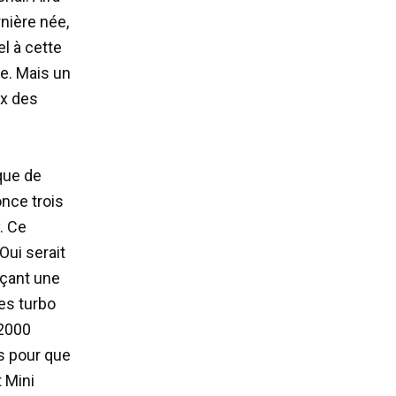
nière née,
el à cette
ue. Mais un
ux des
que de
once trois
. Ce
Oui serait
nçant une
res turbo
 2000
s pour que
 Mini