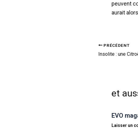
peuvent co
aurait alo
PRÉCÉDENT
et auss
EVO magaz
Laisser un 