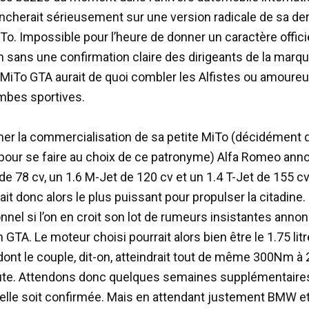
cherait sérieusement sur une version radicale de sa der
iTo. Impossible pour l’heure de donner un caractère offici
n sans une confirmation claire des dirigeants de la marq
MiTo GTA aurait de quoi combler les Alfistes ou amoure
mbes sportives.
er la commercialisation de sa petite MiTo (décidément 
s pour se faire au choix de ce patronyme) Alfa Romeo ann
 de 78 cv, un 1.6 M-Jet de 120 cv et un 1.4 T-Jet de 155 cv
ait donc alors le plus puissant pour propulser la citadine. 
nnel si l’on en croit son lot de rumeurs insistantes anno
 GTA. Le moteur choisi pourrait alors bien être le 1.75 lit
dont le couple, dit-on, atteindrait tout de même 300Nm à
ute. Attendons donc quelques semaines supplémentaire
elle soit confirmée. Mais en attendant justement BMW et