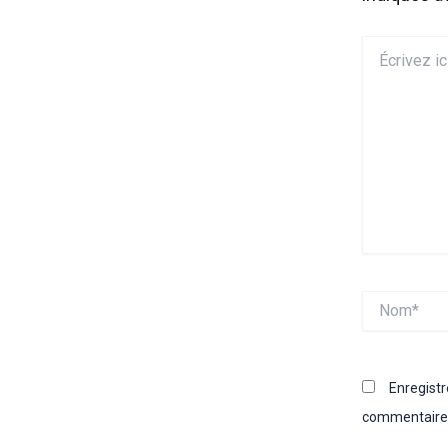
Écrivez
ici…
Nom*
Enregist
commentaire