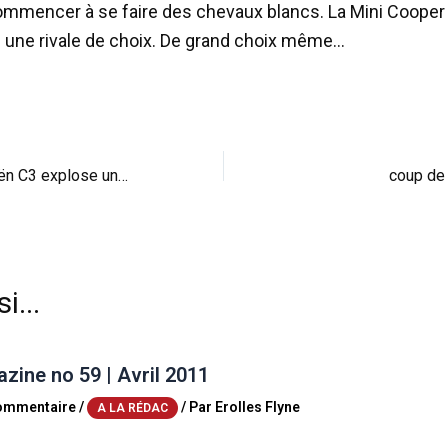
mmencer à se faire des chevaux blancs. La Mini Coope
rs une rivale de choix. De grand choix même…
Insolite : une Citroën C3 explose une station de lavage automatique !
coup de 
i...
ine no 59 | Avril 2011
commentaire
/
/ Par
Erolles Flyne
A LA RÉDAC