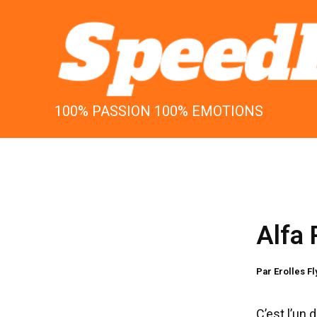
Aller
au
contenu
100% PASSION 100% EMOTIONS
Alfa 
Par
Erolles F
C’est l’un