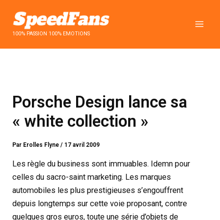
Aller
au
contenu
100% PASSION 100% EMOTIONS
Porsche Design lance sa
« white collection »
Par
Erolles Flyne
/
17 avril 2009
Les règle du business sont immuables. Idemn pour
celles du sacro-saint marketing. Les marques
automobiles les plus prestigieuses s’engouffrent
depuis longtemps sur cette voie proposant, contre
quelques gros euros, toute une série d’objets de