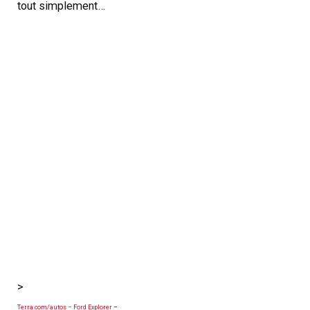
tout simplement…
>
Terra.com/autos – Ford Explorer
–