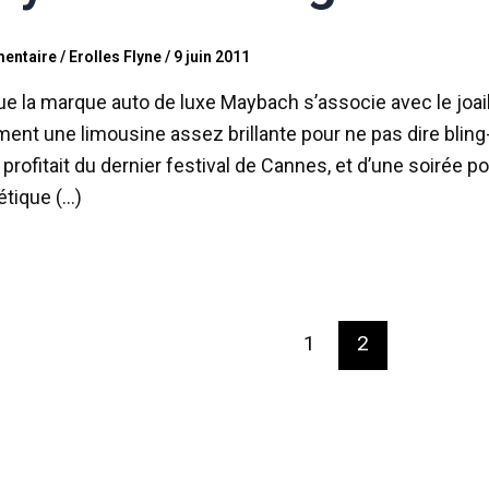
entaire
/
Erolles Flyne
/
9 juin 2011
e la marque auto de luxe Maybach s’associe avec le joail
ent une limousine assez brillante pour ne pas dire bling-b
 profitait du dernier festival de Cannes, et d’une soirée p
tique (…)
1
2