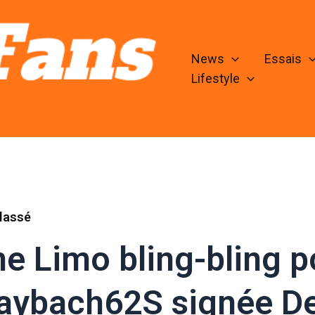
News
Essais
Lifestyle
lassé
e Limo bling-bling po
aybach62S signée De