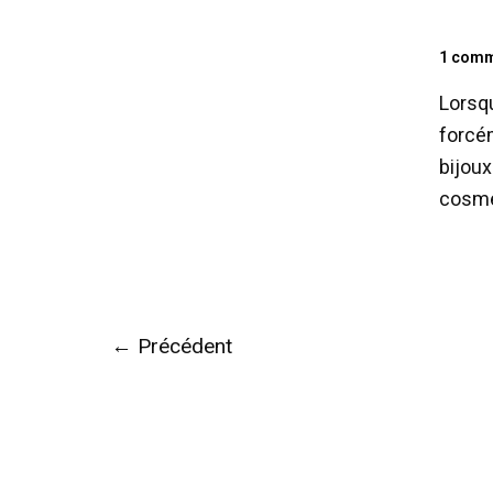
1 comm
Lorsqu
forcém
bijoux
cosmé
←
Précédent