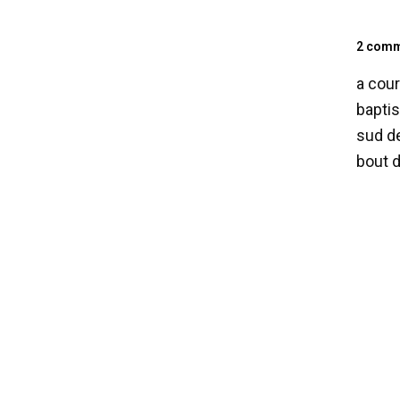
2 comm
a cour
baptis
sud de
bout d