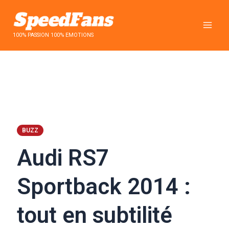
Aller
au
contenu
100% PASSION 100% EMOTIONS
BUZZ
Audi RS7
Sportback 2014 :
tout en subtilité