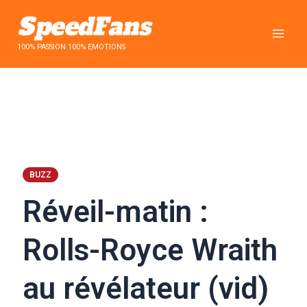
Aller
au
contenu
100% PASSION 100% EMOTIONS
BUZZ
Réveil-matin :
Rolls-Royce Wraith
au révélateur (vid)