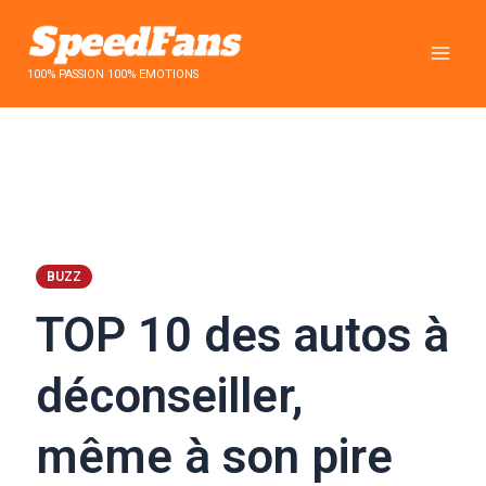
Aller
au
contenu
100% PASSION 100% EMOTIONS
BUZZ
TOP 10 des autos à
déconseiller,
même à son pire