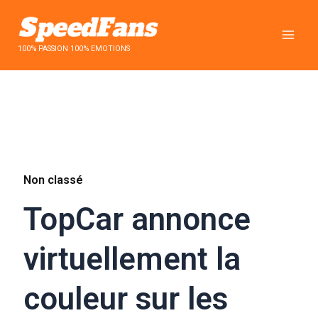
Aller
au
contenu
100% PASSION 100% EMOTIONS
Non classé
TopCar annonce
virtuellement la
couleur sur les