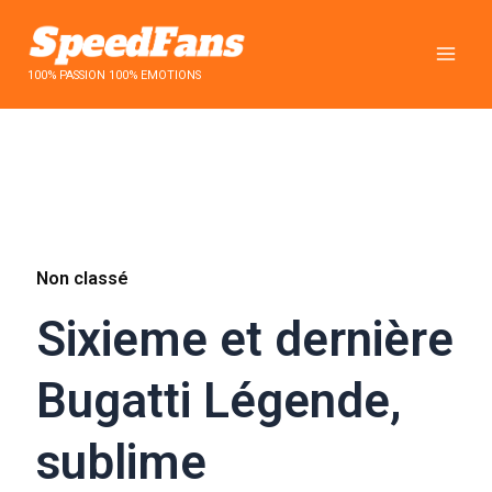
Aller
au
contenu
100% PASSION 100% EMOTIONS
Non classé
Sixieme et dernière
Bugatti Légende,
sublime