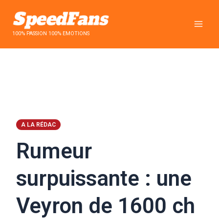
Aller
au
contenu
100% PASSION 100% EMOTIONS
A LA RÉDAC
Rumeur
surpuissante : une
Veyron de 1600 ch