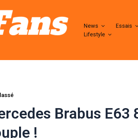
News
Essais
Lifestyle
lassé
rcedes Brabus E63 8
uple !