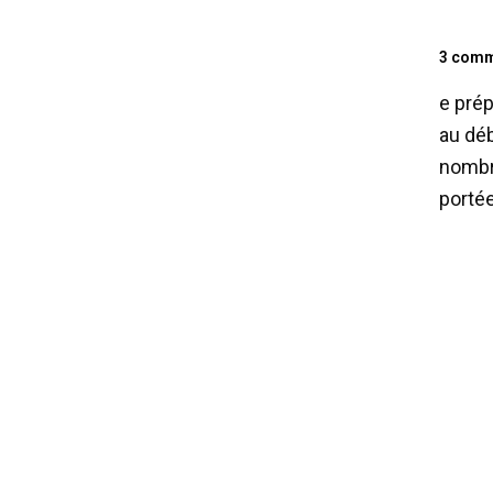
3 comm
e prép
au déb
nombr
portée