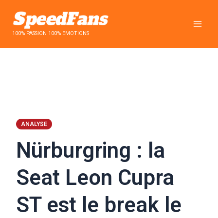
Aller
au
contenu
100% PASSION 100% EMOTIONS
ANALYSE
Nürburgring : la
Seat Leon Cupra
ST est le break le