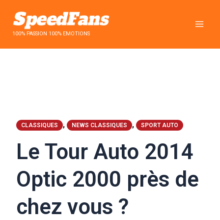
Aller
au
contenu
100% PASSION 100% EMOTIONS
,
,
CLASSIQUES
NEWS CLASSIQUES
SPORT AUTO
Le Tour Auto 2014
Optic 2000 près de
chez vous ?