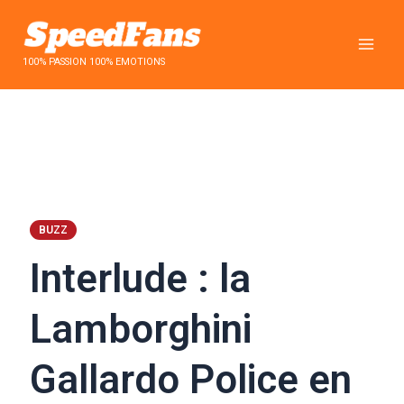
Aller
au
contenu
100% PASSION 100% EMOTIONS
BUZZ
Interlude : la
Lamborghini
Gallardo Police en