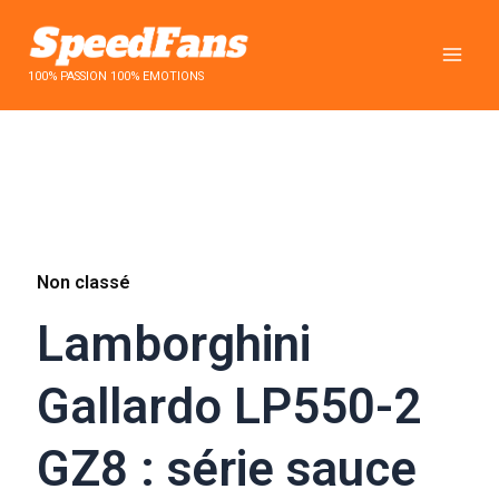
Aller
au
contenu
100% PASSION 100% EMOTIONS
Non classé
Lamborghini
Gallardo LP550-2
GZ8 : série sauce