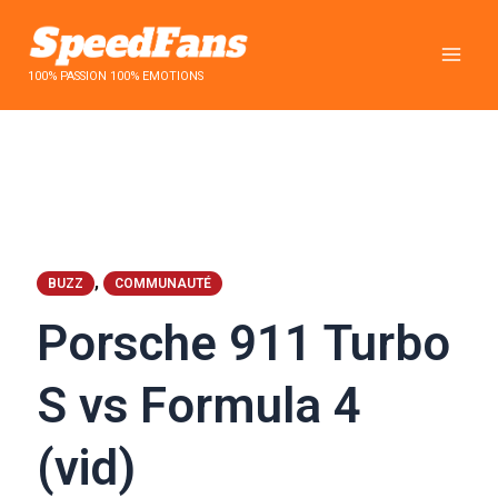
Aller
au
contenu
100% PASSION 100% EMOTIONS
,
BUZZ
COMMUNAUTÉ
Porsche 911 Turbo
S vs Formula 4
(vid)