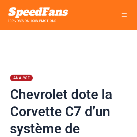
Aller
au
contenu
100% PASSION 100% EMOTIONS
ANALYSE
Chevrolet dote la
Corvette C7 d’un
système de