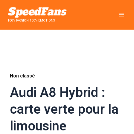
Aller
au
contenu
100% PASSION 100% EMOTIONS
Non classé
Audi A8 Hybrid :
carte verte pour la
limousine