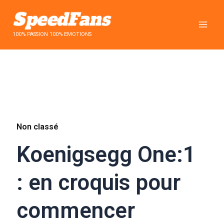
Aller
au
contenu
100% PASSION 100% EMOTIONS
Non classé
Koenigsegg One:1
: en croquis pour
commencer