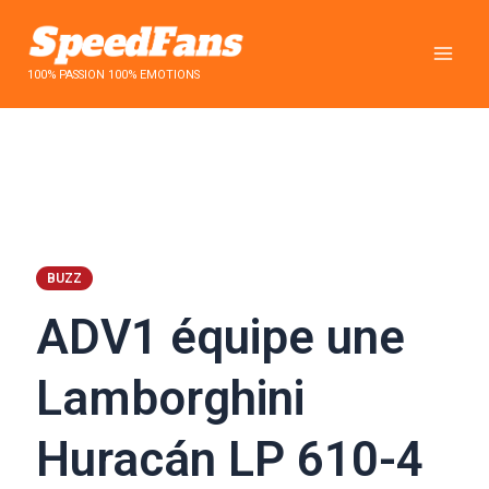
Aller
au
contenu
100% PASSION 100% EMOTIONS
BUZZ
ADV1 équipe une
Lamborghini
Huracán LP 610-4