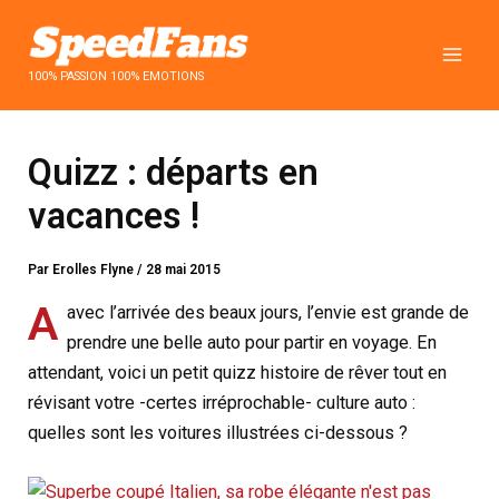
Aller
au
contenu
100% PASSION 100% EMOTIONS
Quizz : départs en
vacances !
Par
Erolles Flyne
/
28 mai 2015
A
a
vec l’arrivée des beaux jours, l’envie est grande de
prendre une belle auto pour partir en voyage. En
attendant, voici un petit quizz histoire de rêver tout en
révisant votre -certes irréprochable- culture auto :
quelles sont les voitures illustrées ci-dessous ?